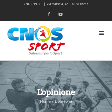
Salta
CNOS SPORT
|
Via Marsala, 42 - 00185 Roma
al
Facebook
YouTube
contenuto
L’opinione
Home
/
L'opinione