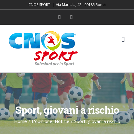
Salta
CNOS SPORT
|
Via Marsala, 42 - 00185 Roma
al
Facebook
YouTube
contenuto
Sport, giovani a rischio
Home
/
L'opinione
,
Notizie
/
Sport, giovani a rischio