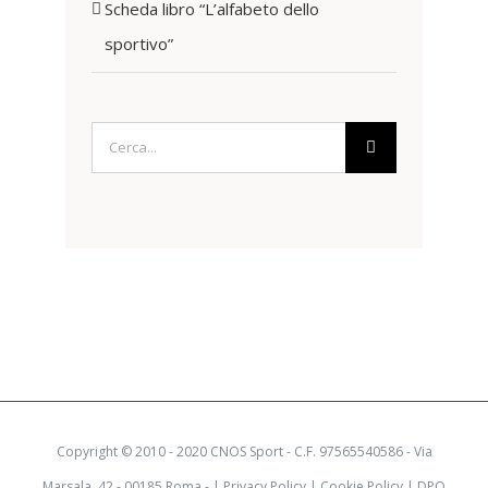
Scheda libro “L’alfabeto dello
sportivo”
Cerca
per:
Copyright © 2010 - 2020 CNOS Sport - C.F. 97565540586 - Via
Marsala, 42 - 00185 Roma - |
Privacy Policy
|
Cookie Policy
|
DPO