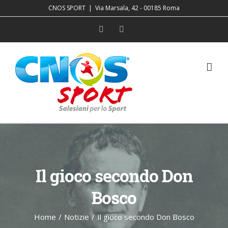
Salta
CNOS SPORT
|
Via Marsala, 42 - 00185 Roma
al
Facebook
YouTube
contenuto
Il gioco secondo Don
Bosco
Home
/
Notizie
/
Il gioco secondo Don Bosco