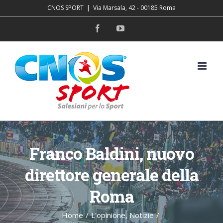
Salta
CNOS SPORT
|
Via Marsala, 42 - 00185 Roma
al
Facebook
YouTube
contenuto
Franco Baldini, nuovo
direttore generale della
Roma
Home
/
L'opinione
,
Notizie
/