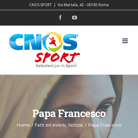
Salta
CNOS SPORT
|
Via Marsala, 42 - 00185 Roma
al
Facebook
YouTube
contenuto
Papa Francesco
Home
/
Fatti ed eventi
,
Notizie
/
Papa Francesco