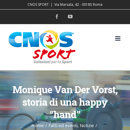
Salta
CNOS SPORT
|
Via Marsala, 42 - 00185 Roma
al
Facebook
YouTube
contenuto
Monique Van Der Vorst,
storia di una happy
“hand”
Home
/
Fatti ed eventi
,
Notizie
/