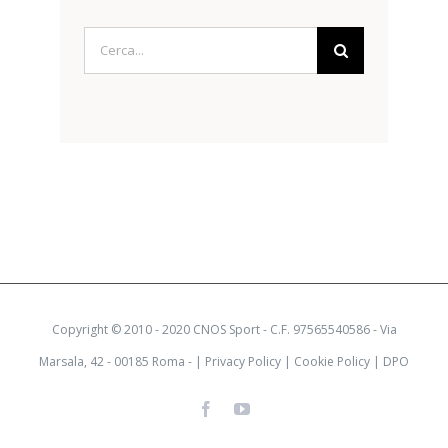
Cerca
per:
Copyright © 2010 - 2020 CNOS Sport - C.F. 97565540586 - Via
Marsala, 42 - 00185 Roma - |
Privacy Policy
|
Cookie Policy
|
DPO
Facebook
YouTube