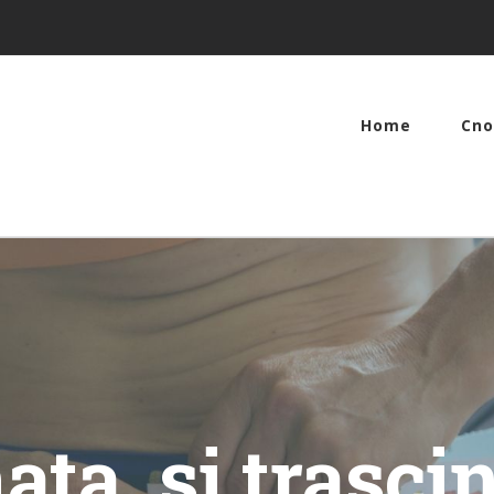
Home
Cno
ta, si trascin