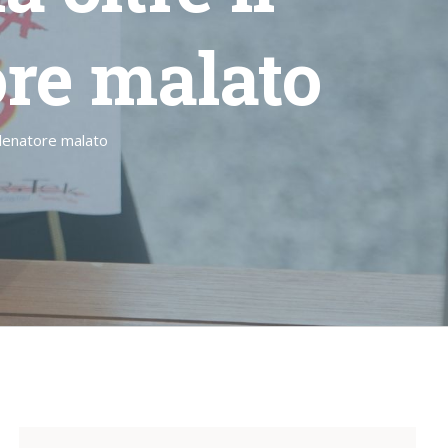
ore malato
allenatore malato