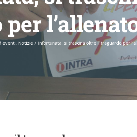
 per l’allenat
d eventi
,
Notizie
/
Infortunata, si trascina oltre il traguardo per l’