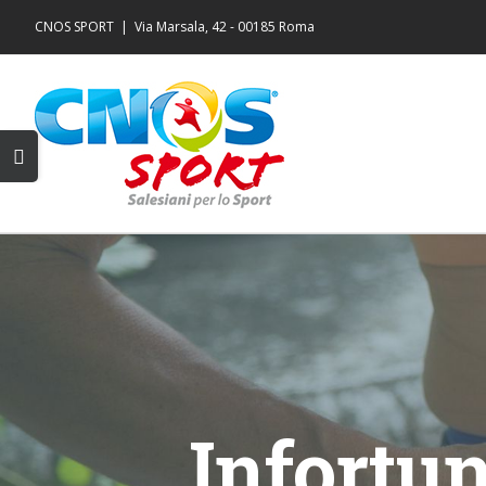
Salta
CNOS SPORT
|
Via Marsala, 42 - 00185 Roma
al
contenuto
Toggle
area
barra
scorrevole
Infortuna