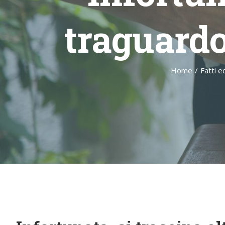
traguardo
Home
/
Fatti e