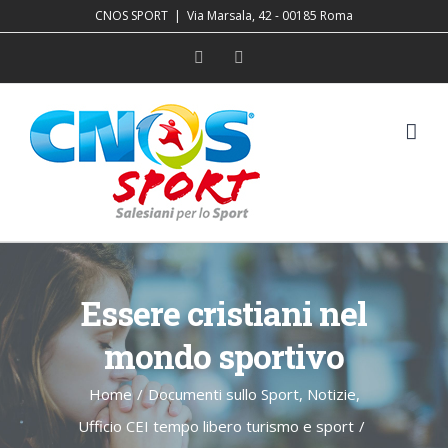
Salta
CNOS SPORT
|
Via Marsala, 42 - 00185 Roma
al
Facebook
YouTube
contenuto
Essere cristiani nel
mondo sportivo
Home
/
Documenti sullo Sport
,
Notizie
,
Ufficio CEI tempo libero turismo e sport
/