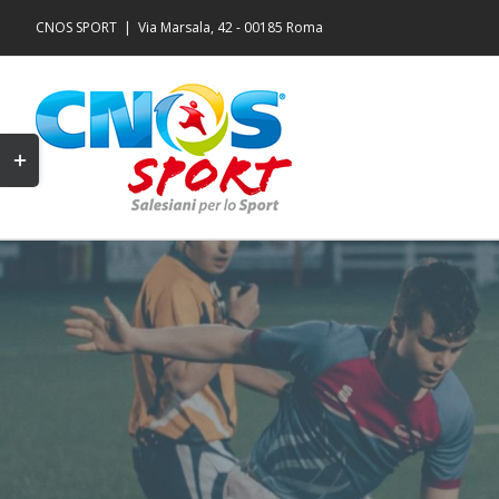
Salta
CNOS SPORT
|
Via Marsala, 42 - 00185 Roma
al
contenuto
Toggle
area
barra
scorrevole