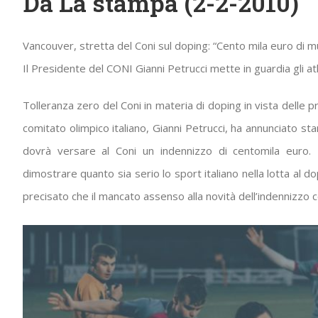
Da La stampa (2-2-2010)
Vancouver, stretta del Coni sul doping: “Cento mila euro di mul
Il Presidente del CONI Gianni Petrucci mette in guardia gli atl
Tolleranza zero del Coni in materia di doping in vista delle p
comitato olimpico italiano, Gianni Petrucci, ha annunciato sta
dovrà versare al Coni un indennizzo di centomila euro
dimostrare quanto sia serio lo sport italiano nella lotta al d
precisato che il mancato assenso alla novità dell’indennizzo 