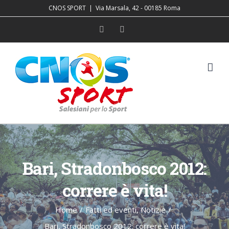
Salta
CNOS SPORT
|
Via Marsala, 42 - 00185 Roma
al
Facebook
YouTube
contenuto
Bari, Stradonbosco 2012:
correre è vita!
Home
/
Fatti ed eventi
,
Notizie
/
Bari, Stradonbosco 2012: correre è vita!