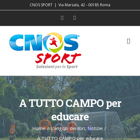
Salta
CNOS SPORT
|
Via Marsala, 42 - 00185 Roma
al
Facebook
YouTube
contenuto
A TUTTO CAMPO per
educare
Home
/
L'angolo dei libri
,
Notizie
/
A TUTTO CAMPO per educare