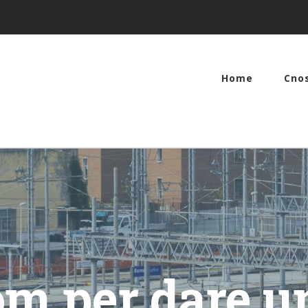
Home
Cno
m per dare un 