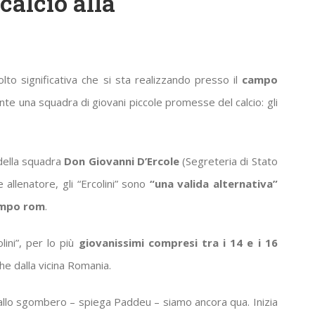
alcio alla
to significativa che si sta realizzando presso il
campo
nte una squadra di giovani piccole promesse del calcio: gli
della squadra
Don Giovanni D’Ercole
(Segreteria di Stato
 allenatore, gli “Ercolini” sono
“una valida alternativa”
campo rom
.
olini”, per lo più
giovanissimi compresi tra i 14 e i 16
he dalla vicina Romania.
 allo sgombero – spiega Paddeu – siamo ancora qua. Inizia