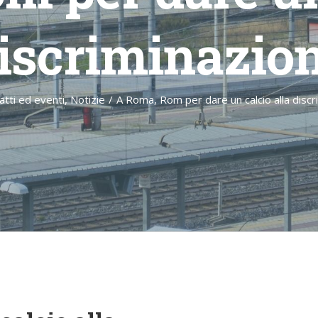
iscriminazio
atti ed eventi
,
Notizie
/
A Roma, Rom per dare un calcio alla discr