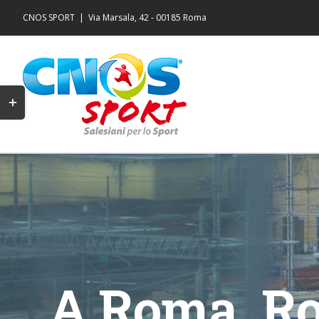
Salta
CNOS SPORT
|
Via Marsala, 42 - 00185 Roma
al
contenuto
Toggle
area
barra
scorrevole
A Roma, Ro