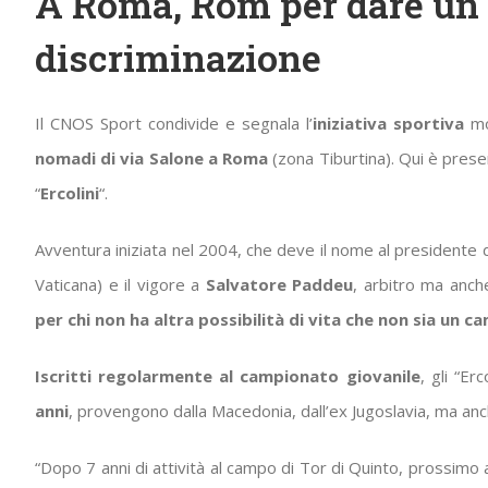
A Roma, Rom per dare un c
discriminazione
Il CNOS Sport condivide e segnala l’
iniziativa sportiva
mol
nomadi di via Salone a Roma
(zona Tiburtina). Qui è prese
“
Ercolini
“.
Avventura iniziata nel 2004, che deve il nome al presidente 
Vaticana) e il vigore a
Salvatore Paddeu
, arbitro ma anche
per chi non ha altra possibilità di vita che non sia un 
Iscritti regolarmente al campionato giovanile
, gli “Erc
anni
, provengono dalla Macedonia, dall’ex Jugoslavia, ma anc
“Dopo 7 anni di attività al campo di Tor di Quinto, prossimo