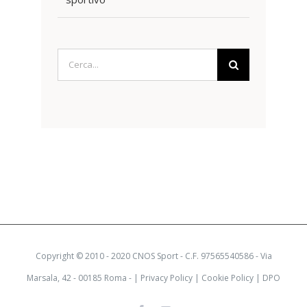
Cerca
per:
Copyright © 2010 - 2020 CNOS Sport - C.F. 97565540586 - Via
Marsala, 42 - 00185 Roma - |
Privacy Policy
|
Cookie Policy
|
DPO