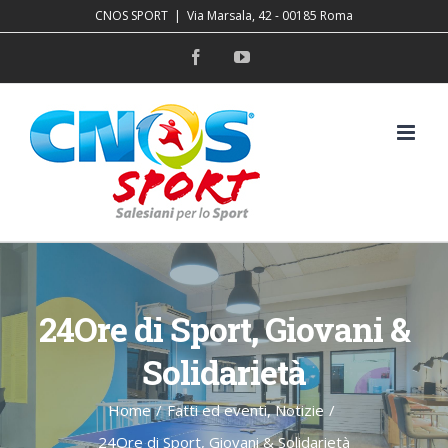
Salta
CNOS SPORT
|
Via Marsala, 42 - 00185 Roma
al
Facebook
YouTube
contenuto
24Ore di Sport, Giovani &
Solidarietà
Home
/
Fatti ed eventi
,
Notizie
/
24Ore di Sport, Giovani & Solidarietà