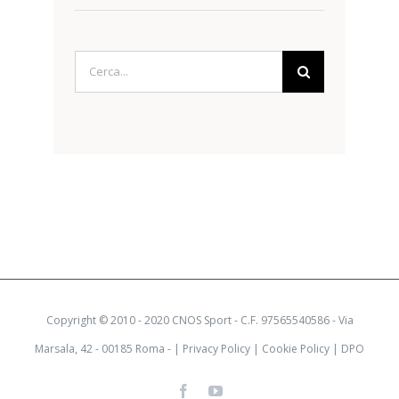
Cerca
per:
Copyright © 2010 - 2020 CNOS Sport - C.F. 97565540586 - Via
Marsala, 42 - 00185 Roma - |
Privacy Policy
|
Cookie Policy
|
DPO
Facebook
YouTube