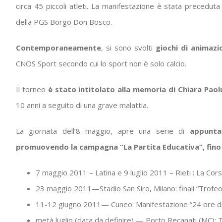
circa 45 piccoli atleti. La manifestazione è stata preceduta 
della PGS Borgo Don Bosco.
Contemporaneamente
, si sono svolti
giochi di animazi
CNOS Sport secondo cui lo sport non è solo calcio.
Il torneo
è stato intitolato alla memoria di Chiara Paol
10 anni a seguito di una grave malattia.
La giornata dell’8 maggio, apre una serie di
appunta
promuovendo la campagna “La Partita Educativa”, fino a
7 maggio 2011 – Latina e 9 luglio 2011 – Rieti : La Corsa
23 maggio 2011—Stadio San Siro, Milano: finali “Trofeo
11-12 giugno 2011— Cuneo: Manifestazione “24 ore di
metà luglio (data da definire) — Porto Recanati (MC): 