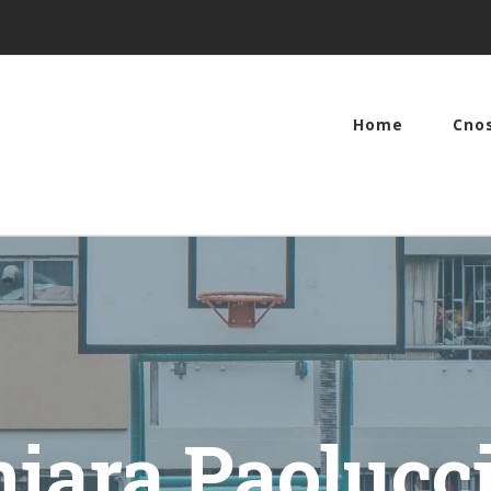
Home
Cno
hiara Paolucci