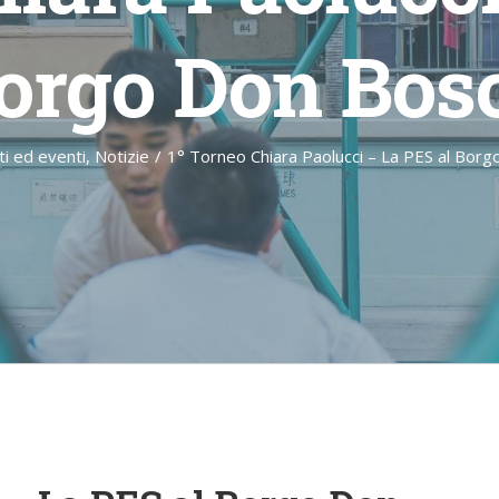
orgo Don Bos
ti ed eventi
,
Notizie
/
1° Torneo Chiara Paolucci – La PES al Bor