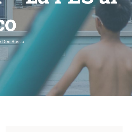
co
go Don Bosco