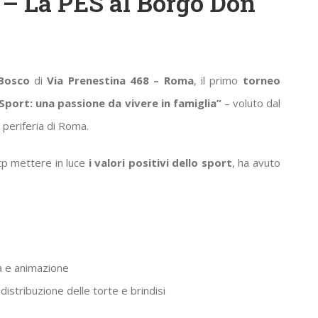
 – La PES al Borgo Don
Bosco
di
Via Prenestina 468 – Roma
, il primo
torneo
Sport: una passione da vivere in famiglia”
– voluto dal
 periferia di Roma.
p mettere in luce
i valori positivi dello sport
, ha avuto
ca e animazione
istribuzione delle torte e brindisi