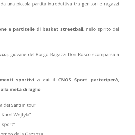
da una piccola partita introduttiva tra genitori e ragazzi
one e partitelle di basket streetball
, nello spirito del
ucci
, giovane del Borgo Ragazzi Don Bosco scomparsa a
menti sportivi a cui il CNOS Sport parteciperà,
lla metà di luglio
:
 dei Santi in tour
 Karol Wojtyla”
 sport”
Torneo della Gazzosa.