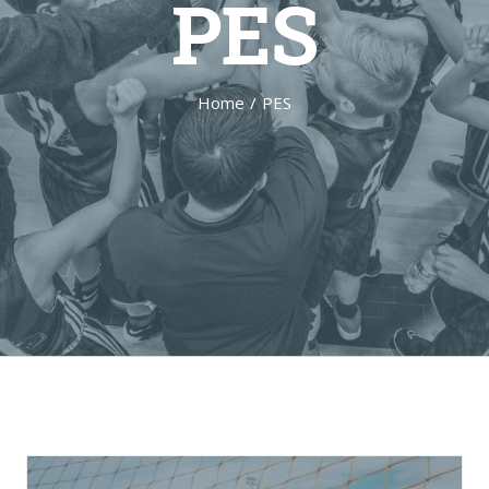
PES
Home
/
PES