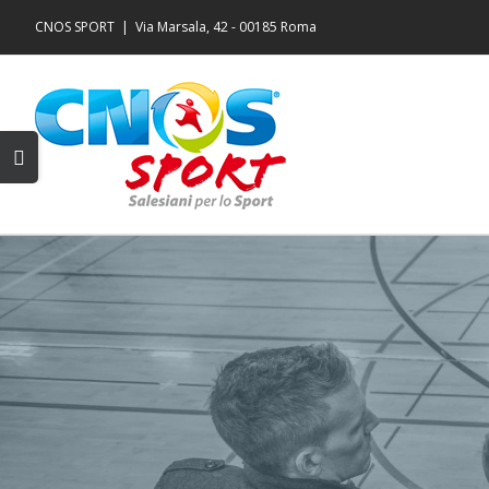
Salta
CNOS SPORT
|
Via Marsala, 42 - 00185 Roma
al
contenuto
Toggle
area
barra
scorrevole